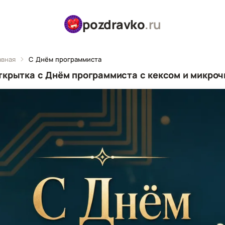
pozdravko
.ru
авная
С Днём программиста
ткрытка с Днём программиста с кексом и микро