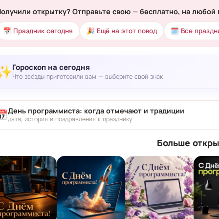
Получили открытку? Отправьте свою — бесплатно, на любой 
📅 Праздник сегодня
🎉 Ещё на этот повод
🗓 Все праздн
Гороскоп на сегодня
✨
Что звёзды приготовили вам — выберите свой знак
День программиста: когда отмечают и традиции
📅
дата, история и поздравления к празднику
Больше откры