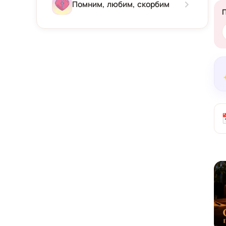
Зима
Помним, любим, скорбим
Весна
Лето
Осень