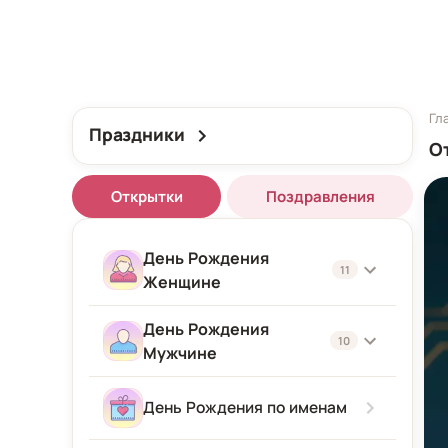
Гл
Праздники
О
Открытки
Поздравления
День Рождения
11
Женщине
День Рождения
Женщине
10
Мужчине
Подруге
Мужчине
День Рождения по именам
Девушке