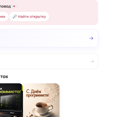
повод 💌
ики
🔎 Найти открытку
→
→
ток