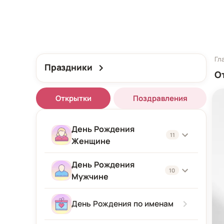
Гл
Праздники
О
Открытки
Поздравления
День Рождения
11
Женщине
День Рождения
Женщине
10
Мужчине
Подруге
Мужчине
День Рождения по именам
Девушке