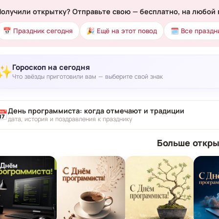
Получили открытку? Отправьте свою — бесплатно, на любой 
📅 Праздник сегодня
🎉 Ещё на этот повод
🗓 Все праздн
Гороскоп на сегодня
✨
Что звёзды приготовили вам — выберите свой знак
День программиста: когда отмечают и традиции
📅
дата, история и поздравления к празднику
Больше откры