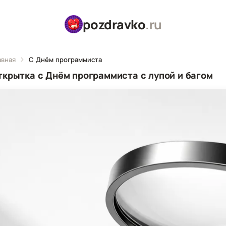
pozdravko
.ru
авная
С Днём программиста
ткрытка с Днём программиста с лупой и багом