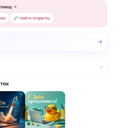
повод 💌
ики
🔎 Найти открытку
→
→
ток