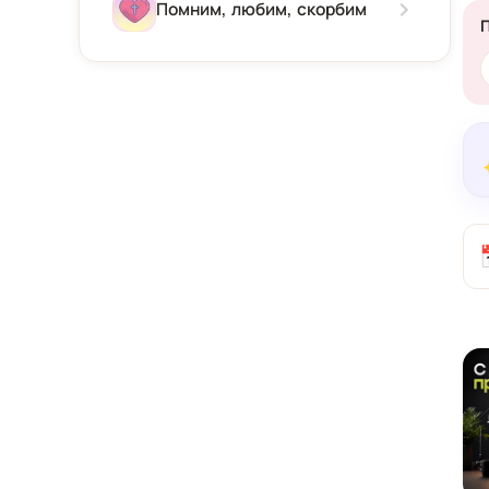
Зима
Помним, любим, скорбим
Весна
Лето
Осень