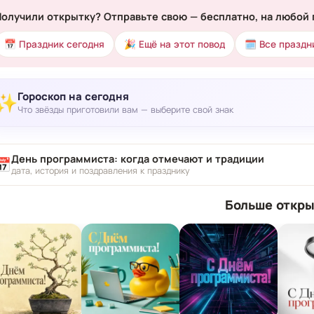
Получили открытку? Отправьте свою — бесплатно, на любой 
📅 Праздник сегодня
🎉 Ещё на этот повод
🗓 Все праздн
Гороскоп на сегодня
✨
Что звёзды приготовили вам — выберите свой знак
День программиста: когда отмечают и традиции
📅
дата, история и поздравления к празднику
Больше откры