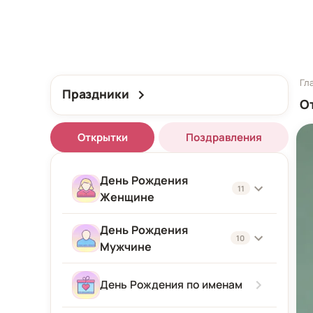
Гл
Праздники
О
Открытки
Поздравления
День Рождения
11
Женщине
День Рождения
Женщине
10
Мужчине
Подруге
Мужчине
День Рождения по именам
Девушке