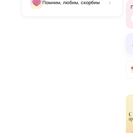
Зима
Помним, любим, скорбим
Весна
Лето
Осень