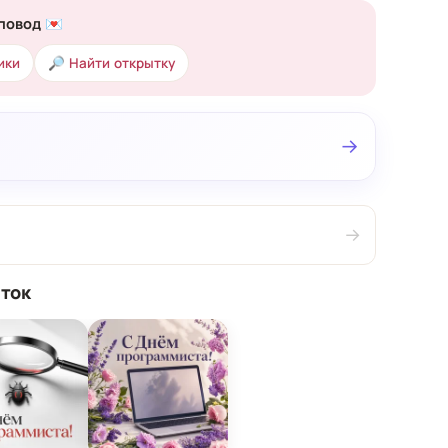
повод 💌
ики
🔎 Найти открытку
→
→
ток