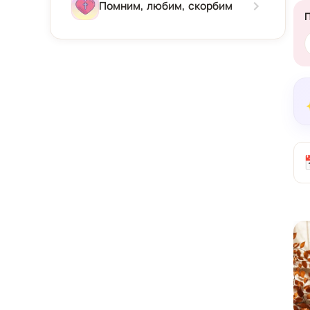
Зима
Помним, любим, скорбим
Весна
Лето
Осень