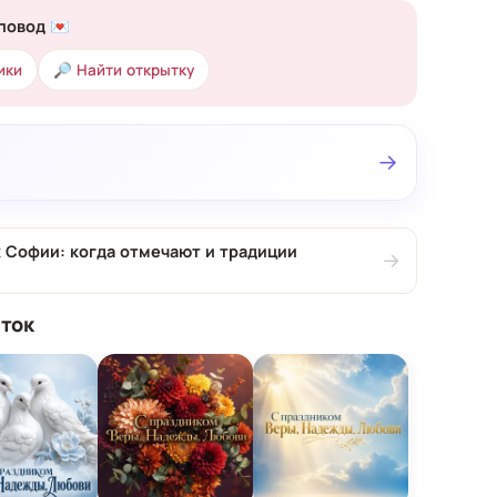
повод 💌
ики
🔎 Найти открытку
→
 Софии: когда отмечают и традиции
→
ток