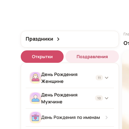
Гл
Праздники
О
Открытки
Поздравления
День Рождения
11
Женщине
День Рождения
Женщине
10
Мужчине
Подруге
Мужчине
День Рождения по именам
Девушке