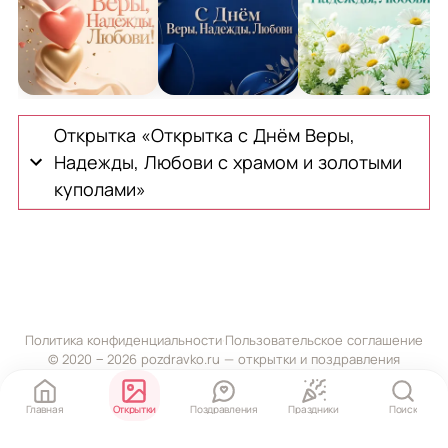
Открытка с Днём Веры, Надежды, Любови с тремя 
Открытка с Днём Веры, Надежды, 
Открытка с Днём 
О
Открытка «Открытка с Днём Веры,
Надежды, Любови с храмом и золотыми
куполами»
Политика конфиденциальности
·
Пользовательское соглашение
© 2020 ‒ 2026 pozdravko.ru — открытки и поздравления
Главная
Открытки
Поздравления
Праздники
Поиск