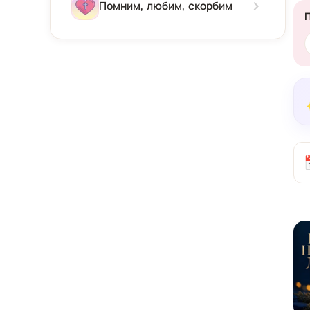
Зима
Помним, любим, скорбим
Весна
Лето
Осень