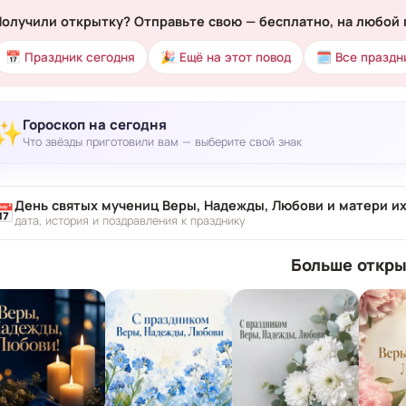
Получили открытку? Отправьте свою — бесплатно, на любой 
📅 Праздник сегодня
🎉 Ещё на этот повод
🗓 Все праздн
Гороскоп на сегодня
✨
Что звёзды приготовили вам — выберите свой знак
День святых мучениц Веры, Надежды, Любови и матери их
📅
дата, история и поздравления к празднику
Больше откры