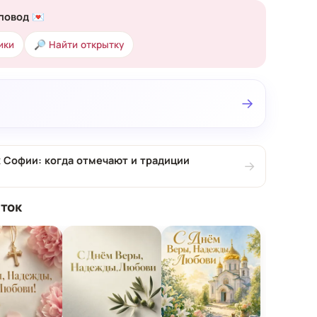
повод 💌
ики
🔎 Найти открытку
→
 Софии: когда отмечают и традиции
→
ток