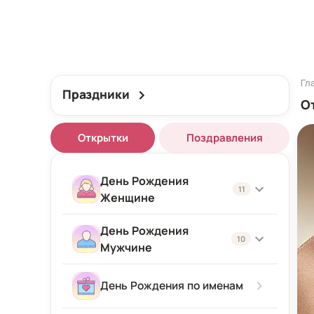
Гл
Праздники
О
Открытки
Поздравления
День Рождения
11
Женщине
День Рождения
Женщине
10
Мужчине
Подруге
Мужчине
День Рождения по именам
Девушке