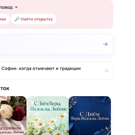
повод 💌
ики
🔎 Найти открытку
→
 Софии: когда отмечают и традиции
→
ток