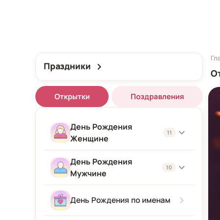
Гл
Праздники
О
Открытки
Поздравления
День Рождения
11
Женщине
День Рождения
Женщине
10
Мужчине
Подруге
Мужчине
День Рождения по именам
Девушке