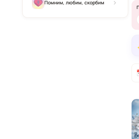
Зима
Помним, любим, скорбим
Весна
Лето
Осень