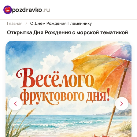
pozdravko
.ru
Главная
С Днем Рождения Племяннику
Открытка Дня Рождения с морской тематикой