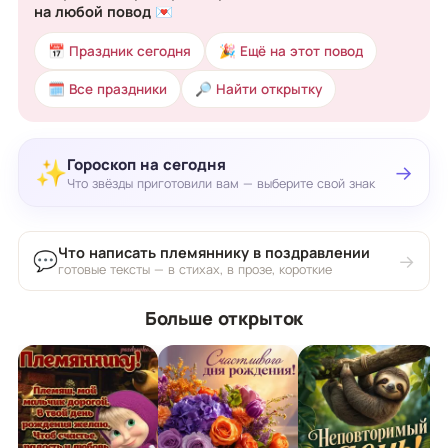
на любой повод 💌
📅 Праздник сегодня
🎉 Ещё на этот повод
🗓 Все праздники
🔎 Найти открытку
Гороскоп на сегодня
✨
→
Что звёзды приготовили вам — выберите свой знак
Что написать племяннику в поздравлении
💬
→
готовые тексты — в стихах, в прозе, короткие
Больше открыток