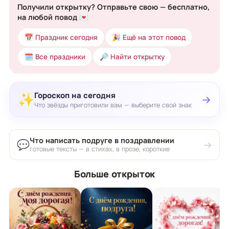
Получили открытку? Отправьте свою — бесплатно,
на любой повод 💌
📅 Праздник сегодня
🎉 Ещё на этот повод
🗓 Все праздники
🔎 Найти открытку
Гороскоп на сегодня
✨
→
Что звёзды приготовили вам — выберите свой знак
Что написать подруге в поздравлении
💬
→
готовые тексты — в стихах, в прозе, короткие
Больше открыток