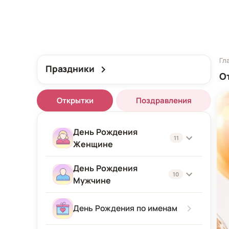
Гл
Праздники
О
Открытки
Поздравления
День Рождения
11
Женщине
День Рождения
Женщине
10
Мужчине
Подруге
Мужчине
День Рождения по именам
Девушке