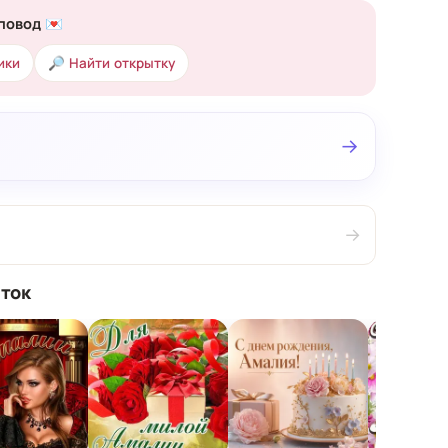
повод 💌
ики
🔎 Найти открытку
→
→
ток