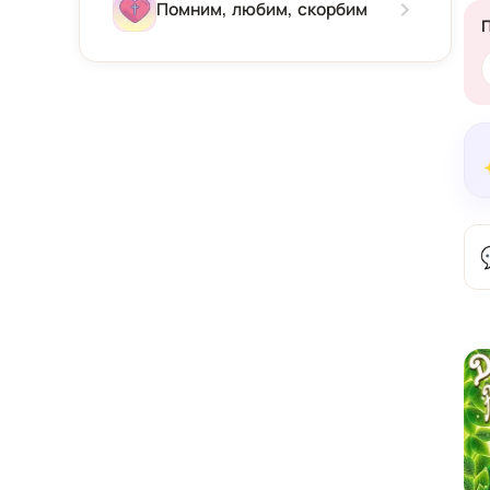
Зима
Помним, любим, скорбим
Весна
Лето
Осень