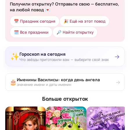
Получили открытку? Отправьте свою — бесплатно,
на любой повод 💌
📅 Праздник сегодня
🎉 Ещё на этот повод
🗓 Все праздники
🔎 Найти открытку
Гороскоп на сегодня
✨
→
Что звёзды приготовили вам — выберите свой знак
Именины Василисы: когда день ангела
🎂
→
значение имени и даты именин
Больше открыток