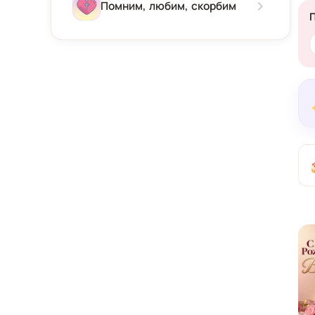
Зима
Помним, любим, скорбим
Весна
Лето
Осень