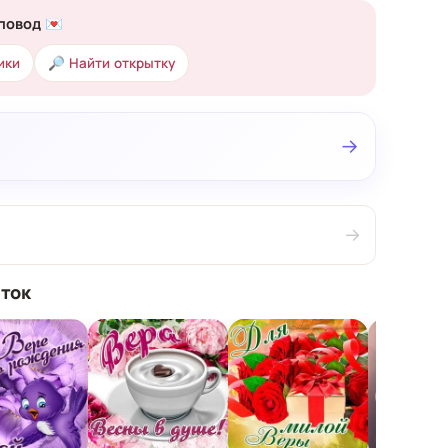
повод 💌
ики
🔎 Найти открытку
→
→
ток