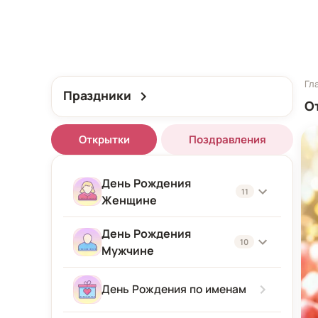
Гл
Праздники
О
Открытки
Поздравления
День Рождения
11
Женщине
День Рождения
Женщине
10
Мужчине
Подруге
Мужчине
День Рождения по именам
Девушке