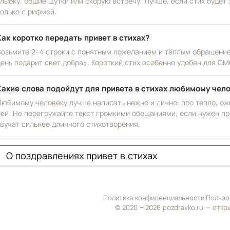
улыбку, общие шутки или скорую встречу. Лучше, если стих будет
только с рифмой.
Как коротко передать привет в стихах?
Возьмите 2–4 строки с понятным пожеланием и тёплым обращением
день подарит свет добра». Короткий стих особенно удобен для СМ
Какие слова подойдут для привета в стихах любимому чел
Любимому человеку лучше написать нежно и лично: про тепло, ожи
ней. Не перегружайте текст громкими обещаниями, если нужен пр
звучат сильнее длинного стихотворения.
О поздравлениях привет в стихах
Политика конфиденциальности
·
Пользо
© 2020 ‒ 2026 pozdravko.ru — откр