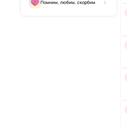
Зима
Помним, любим, скорбим
Весна
Лето
Осень