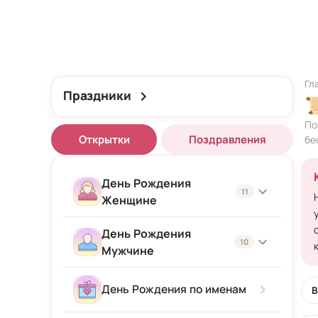
Гл
Праздники

По
Открытки
Поздравления
бе
День Рождения
11
Женщине
День Рождения
Женщине
10
Мужчине
Подруге
Мужчине
День Рождения по именам
В
Девушке