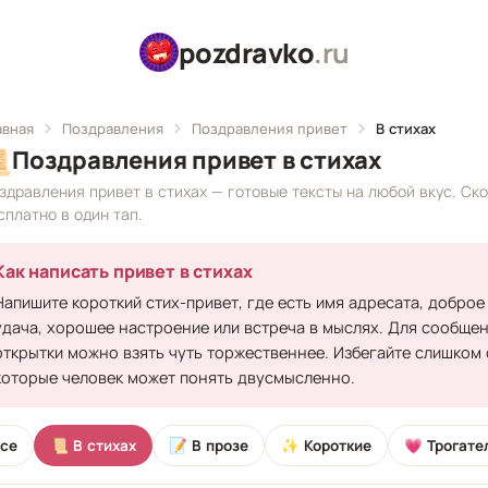
pozdravko
.ru
авная
Поздравления
Поздравления привет
В стихах

Поздравления привет в стихах
здравления привет в стихах — готовые тексты на любой вкус. Ск
сплатно в один тап.
Как написать привет в стихах
Напишите короткий стих-привет, где есть имя адресата, доброе 
удача, хорошее настроение или встреча в мыслях. Для сообщен
открытки можно взять чуть торжественнее. Избегайте слишком
которые человек может понять двусмысленно.
се
📜 В стихах
📝 В прозе
✨ Короткие
💗 Трогате