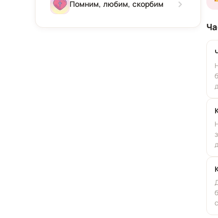
Зима
Помним, любим, скорбим
Весна
Ча
Лето
Осень