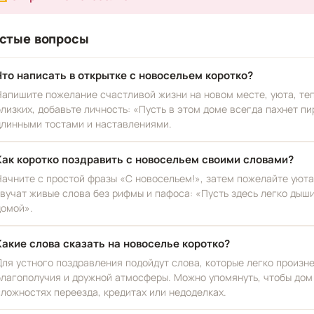
стые вопросы
Что написать в открытке с новосельем коротко?
Напишите пожелание счастливой жизни на новом месте, уюта, теп
близких, добавьте личность: «Пусть в этом доме всегда пахнет п
длинными тостами и наставлениями.
Как коротко поздравить с новосельем своими словами?
Начните с простой фразы «С новосельем!», затем пожелайте уюта
звучат живые слова без рифмы и пафоса: «Пусть здесь легко дыш
домой».
Какие слова сказать на новоселье коротко?
Для устного поздравления подойдут слова, которые легко произне
благополучия и дружной атмосферы. Можно упомянуть, чтобы дом 
сложностях переезда, кредитах или недоделках.