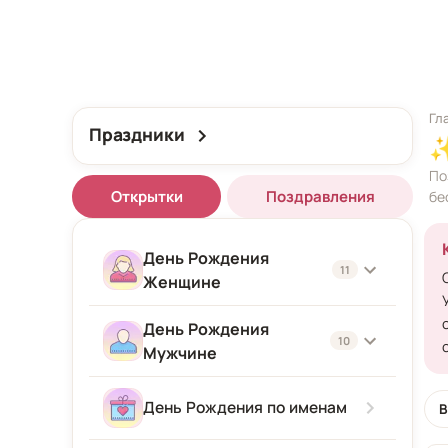
Гл
Праздники
По
Открытки
Поздравления
бе
День Рождения
11
Женщине
День Рождения
Женщине
10
Мужчине
Подруге
Мужчине
День Рождения по именам
В
Девушке