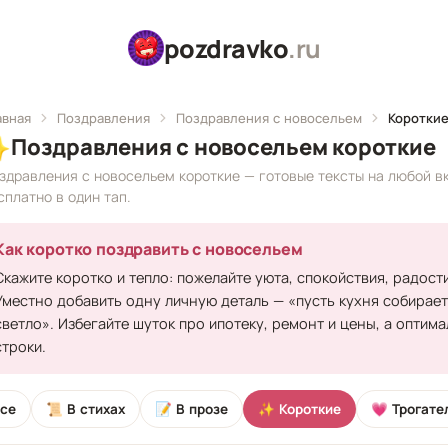
pozdravko
.ru
авная
Поздравления
Поздравления с новосельем
Коротки
✨
Поздравления с новосельем короткие
здравления с новосельем короткие — готовые тексты на любой в
сплатно в один тап.
Как коротко поздравить с новосельем
Скажите коротко и тепло: пожелайте уюта, спокойствия, радост
Уместно добавить одну личную деталь — «пусть кухня собирает 
светло». Избегайте шуток про ипотеку, ремонт и цены, а опти
строки.
се
📜 В стихах
📝 В прозе
✨ Короткие
💗 Трогате