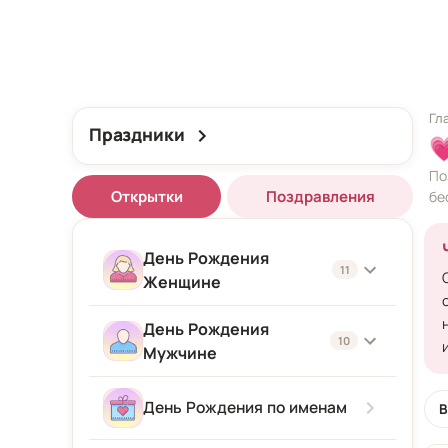
Гл
Праздники

По
Открытки
Поздравления
бе
День Рождения
11
Женщине
День Рождения
Женщине
10
Мужчине
Подруге
Мужчине
День Рождения по именам
В
Девушке