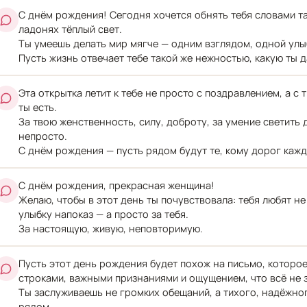
С днём рождения! Сегодня хочется обнять тебя словами т
ладонях тёплый свет.
Ты умеешь делать мир мягче — одним взглядом, одной улы
Пусть жизнь отвечает тебе такой же нежностью, какую ты 
Эта открытка летит к тебе не просто с поздравлением, а с 
ты есть.
За твою женственность, силу, доброту, за умение светить 
непросто.
С днём рождения — пусть рядом будут те, кому дорог кажд
С днём рождения, прекрасная женщина!
Желаю, чтобы в этот день ты почувствовала: тебя любят не з
улыбку напоказ — а просто за тебя.
За настоящую, живую, неповторимую.
Пусть этот день рождения будет похож на письмо, которое
строками, важными признаниями и ощущением, что всё не 
Ты заслуживаешь не громких обещаний, а тихого, надёжног
рядом.