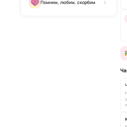
Зима
Помним, любим, скорбим
Весна
Лето
Осень
Ча