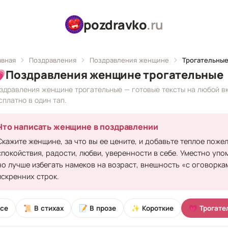
pozdravko
.ru
авная
Поздравления
Поздравления женщине
Трогательны

Поздравления женщине трогательные
здравления женщине трогательные — готовые тексты на любой вк
сплатно в один тап.
Что написать женщине в поздравлении
Скажите женщине, за что вы ее цените, и добавьте теплое поже
спокойствия, радости, любви, уверенности в себе. Уместно упо
но лучше избегать намеков на возраст, внешность «с оговорка
искренних строк.
се
📜 В стихах
📝 В прозе
✨ Короткие
💗 Трогате