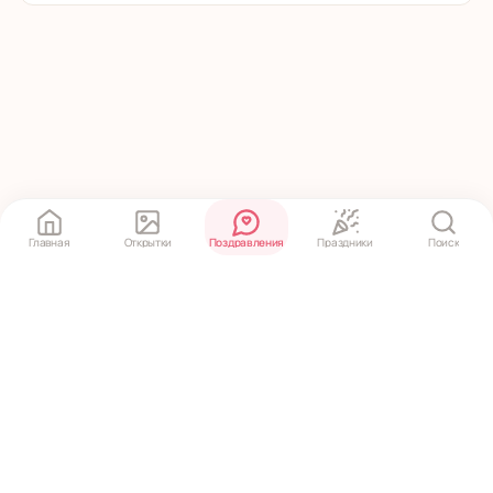
Главная
Открытки
Поздравления
Праздники
Поиск
Политика конфиденциальности
·
Пользовательское соглашение
© 2020 ‒ 2026 pozdravko.ru — открытки и поздравления