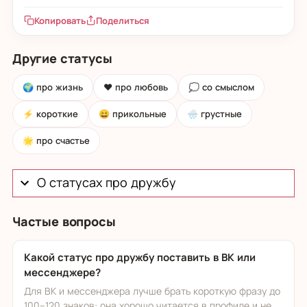
Копировать
Поделиться
Другие статусы
🌍 про жизнь
❤️ про любовь
💭 со смыслом
⚡ короткие
😄 прикольные
🌧️ грустные
🌟 про счастье
О статусах про дружбу
Частые вопросы
Какой статус про дружбу поставить в ВК или
мессенджере?
Для ВК и мессенджера лучше брать короткую фразу до
100–120 знаков: она хорошо читается в профиле и не