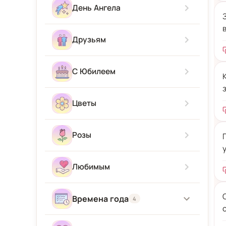
Скучаю
С новорожденным
День Ангела
Приятного аппетита
Прости Меня
С приездом
Друзьям
Привет
С Юбилеем
Цветы
Розы
Любимым
Времена года
4