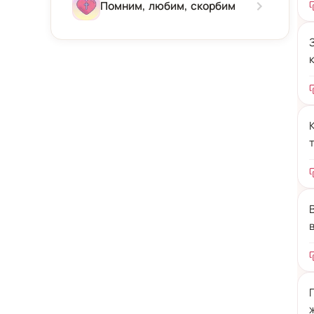
Зима
Помним, любим, скорбим
Весна
Лето
Осень