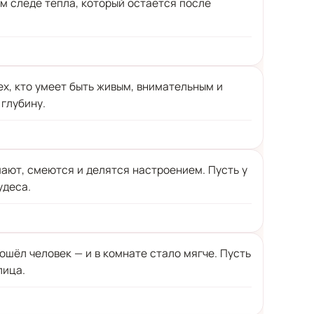
том следе тепла, который остаётся после
ех, кто умеет быть живым, внимательным и
 глубину.
шают, смеются и делятся настроением. Пусть у
удеса.
вошёл человек — и в комнате стало мягче. Пусть
лица.