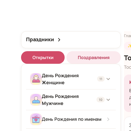
Гла
Праздники
✨
Т
Открытки
Поздравления
Тос
День Рождения
11
Женщине
День Рождения
Женщине
10
Мужчине
Подруге
Мужчине
День Рождения по именам
Девушке