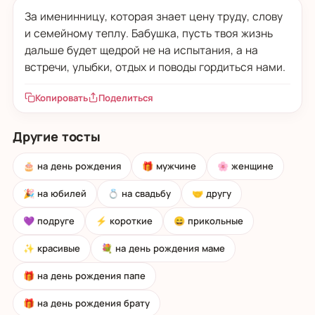
За именинницу, которая знает цену труду, слову
и семейному теплу. Бабушка, пусть твоя жизнь
дальше будет щедрой не на испытания, а на
встречи, улыбки, отдых и поводы гордиться нами.
Копировать
Поделиться
Другие тосты
🎂 на день рождения
🎁 мужчине
🌸 женщине
🎉 на юбилей
💍 на свадьбу
🤝 другу
💜 подруге
⚡ короткие
😄 прикольные
✨ красивые
💐 на день рождения маме
🎁 на день рождения папе
🎁 на день рождения брату