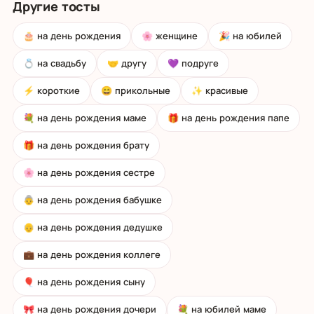
Другие тосты
🎂 на день рождения
🌸 женщине
🎉 на юбилей
💍 на свадьбу
🤝 другу
💜 подруге
⚡ короткие
😄 прикольные
✨ красивые
💐 на день рождения маме
🎁 на день рождения папе
🎁 на день рождения брату
🌸 на день рождения сестре
👵 на день рождения бабушке
👴 на день рождения дедушке
💼 на день рождения коллеге
🎈 на день рождения сыну
🎀 на день рождения дочери
💐 на юбилей маме