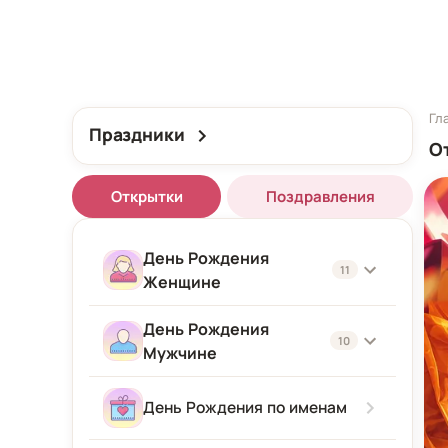
Гл
Праздники
О
Открытки
Поздравления
День Рождения
11
Женщине
День Рождения
Женщине
10
Мужчине
Подруге
Мужчине
День Рождения по именам
Девушке