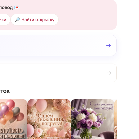
повод 💌
ики
🔎 Найти открытку
→
→
ток