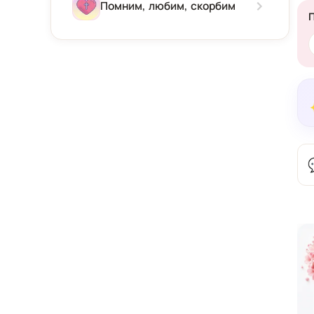
Зима
Помним, любим, скорбим
Весна
Лето
Осень