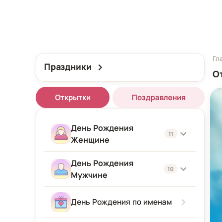
Гл
Праздники
О
Открытки
Поздравления
День Рождения
11
Женщине
День Рождения
Женщине
10
Мужчине
Подруге
Мужчине
День Рождения по именам
Девушке