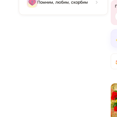
Зима
Помним, любим, скорбим
Весна
Лето
Осень