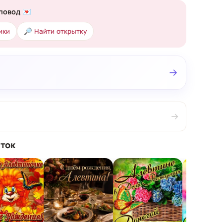
повод 💌
ики
🔎 Найти открытку
→
→
ток