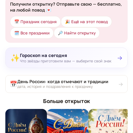
Получили открытку? Отправьте свою — бесплатно,
на любой повод 💌
📅 Праздник сегодня
🎉 Ещё на этот повод
🗓 Все праздники
🔎 Найти открытку
Гороскоп на сегодня
✨
→
Что звёзды приготовили вам — выберите свой знак
День России: когда отмечают и традиции
📅
→
дата, история и поздравления к празднику
Больше открыток