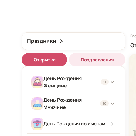
Гл
Праздники
О
Открытки
Поздравления
День Рождения
11
Женщине
День Рождения
Женщине
10
Мужчине
Подруге
Мужчине
День Рождения по именам
Девушке