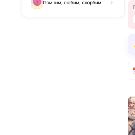
Зима
Помним, любим, скорбим
Весна
Лето
Осень