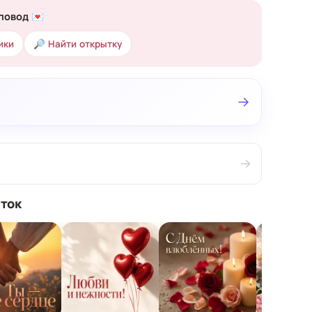
повод 💌
ики
🔎 Найти открытку
→
→
ток