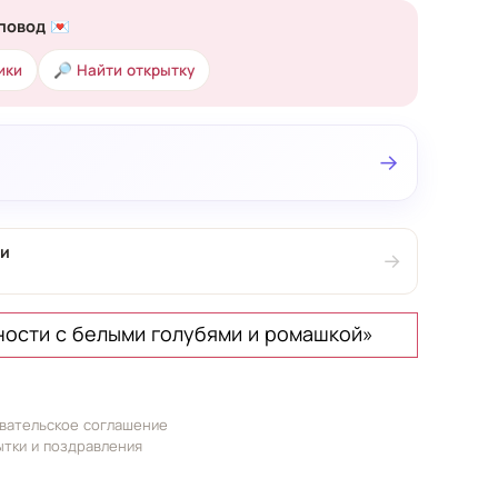
повод 💌
ики
🔎 Найти открытку
→
ии
→
ности с белыми голубями и ромашкой»
вательское соглашение
ытки и поздравления