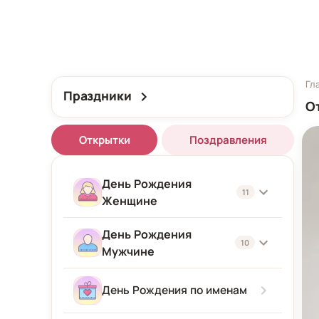
Гл
Праздники
О
Открытки
Поздравления
День Рождения
11
Женщине
День Рождения
Женщине
10
Мужчине
Подруге
Мужчине
День Рождения по именам
Девушке