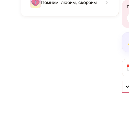
Зима
Помним, любим, скорбим
Весна
Лето
Осень