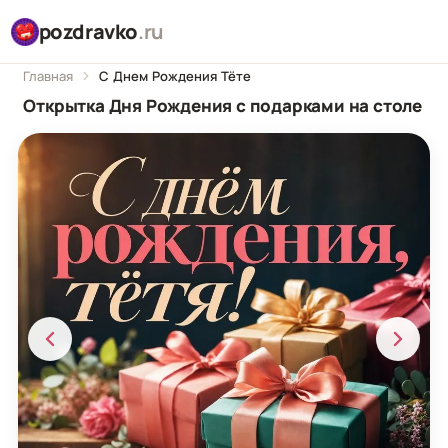
pozdravko
.ru
Главная
С Днем Рождения Тёте
Открытка Дня Рождения с подарками на столе