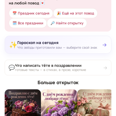
на любой повод 💌
📅 Праздник сегодня
🎉 Ещё на этот повод
🗓 Все праздники
🔎 Найти открытку
Гороскоп на сегодня
✨
→
Что звёзды приготовили вам — выберите свой знак
Что написать тёте в поздравлении
💬
→
готовые тексты — в стихах, в прозе, короткие
Больше открыток