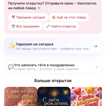
Получили открытку? Отправьте свою — бесплатно,
на любой повод 💌
📅 Праздник сегодня
🎉 Ещё на этот повод
🗓 Все праздники
🔎 Найти открытку
Гороскоп на сегодня
✨
→
Что звёзды приготовили вам — выберите свой знак
Что написать тёте в поздравлении
💬
→
готовые тексты — в стихах, в прозе, короткие
Больше открыток