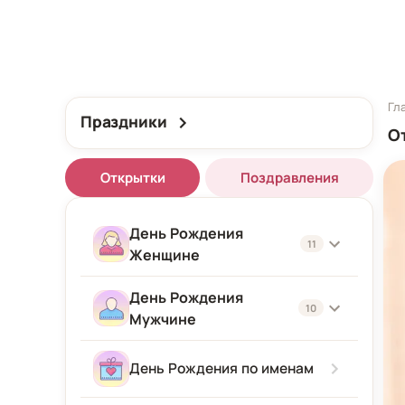
Гл
Праздники
О
Открытки
Поздравления
День Рождения
11
Женщине
День Рождения
Женщине
10
Мужчине
Подруге
Мужчине
День Рождения по именам
Девушке