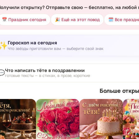
Получили открытку? Отправьте свою — бесплатно, на любой 
📅 Праздник сегодня
🎉 Ещё на этот повод
🗓 Все праздн
Гороскоп на сегодня
✨
Что звёзды приготовили вам — выберите свой знак
Что написать тёте в поздравлении
💬
готовые тексты — в стихах, в прозе, короткие
Больше откры