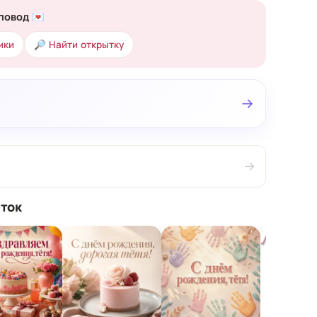
повод 💌
ики
🔎 Найти открытку
→
→
ток