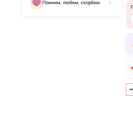
Зима
Помним, любим, скорбим
Весна
Лето
Осень