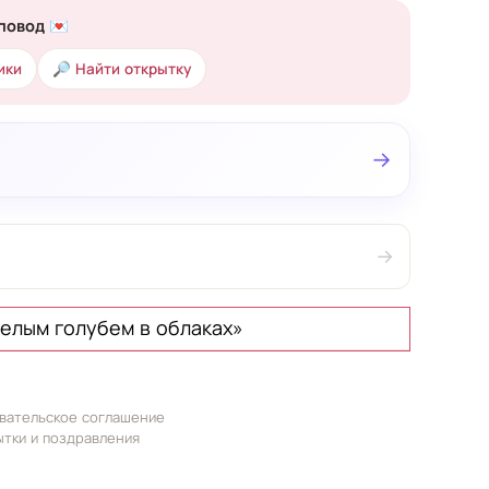
повод 💌
ики
🔎 Найти открытку
→
→
елым голубем в облаках»
вательское соглашение
ытки и поздравления