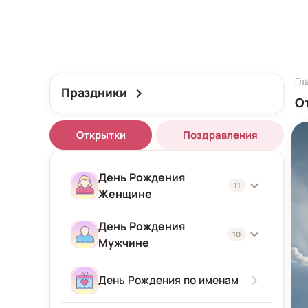
Гл
Праздники
О
Открытки
Поздравления
День Рождения
11
Женщине
День Рождения
Женщине
10
Мужчине
Подруге
Мужчине
День Рождения по именам
Девушке