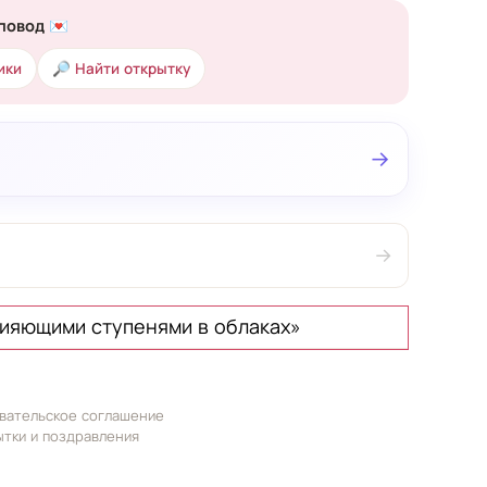
повод 💌
ики
🔎 Найти открытку
→
→
сияющими ступенями в облаках»
вательское соглашение
ытки и поздравления