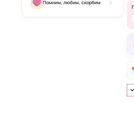
Зима
Помним, любим, скорбим
Весна
Лето
Осень