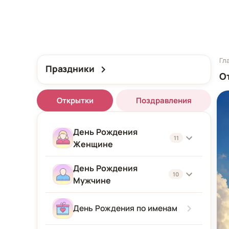
Гл
Праздники
О
Открытки
Поздравления
День Рождения
11
Женщине
День Рождения
Женщине
10
Мужчине
Подруге
Мужчине
День Рождения по именам
Девушке