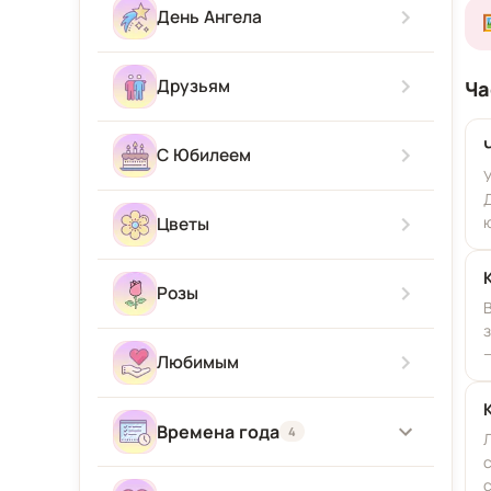
Скучаю
С новорожденным
День Ангела
Приятного аппетита
Прости Меня
С приездом
Друзьям
Ча
Привет
С Юбилеем
Цветы
Розы
Любимым
Времена года
4