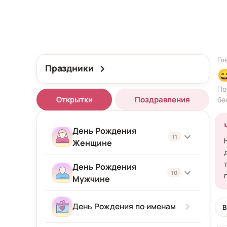
Гл
Праздники

По
Открытки
Поздравления
бе
День Рождения
11
Женщине
День Рождения
Женщине
10
Мужчине
Подруге
Мужчине
День Рождения по именам
В
Девушке