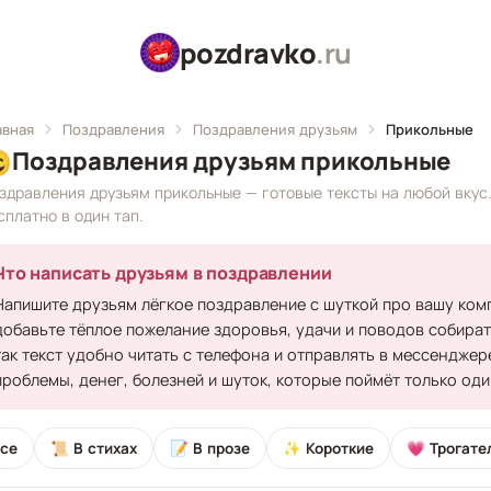
pozdravko
.ru
авная
Поздравления
Поздравления друзьям
Прикольные

Поздравления друзьям прикольные
здравления друзьям прикольные — готовые тексты на любой вкус
сплатно в один тап.
Что написать друзьям в поздравлении
Напишите друзьям лёгкое поздравление с шуткой про вашу комп
добавьте тёплое пожелание здоровья, удачи и поводов собират
так текст удобно читать с телефона и отправлять в мессенджере
проблемы, денег, болезней и шуток, которые поймёт только оди
се
📜 В стихах
📝 В прозе
✨ Короткие
💗 Трогате