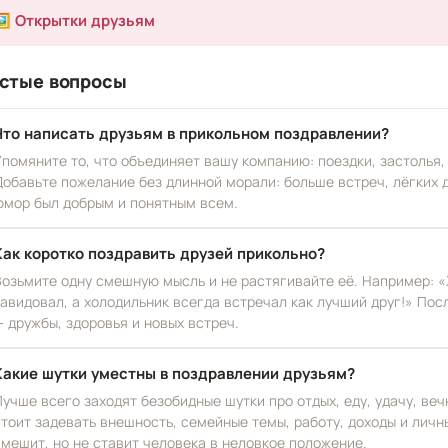
🖼️ Открытки друзьям
стые вопросы
Что написать друзьям в прикольном поздравлении?
Упомяните то, что объединяет вашу компанию: поездки, застолья
Добавьте пожелание без длинной морали: больше встреч, лёгких д
юмор был добрым и понятным всем.
Как коротко поздравить друзей прикольно?
Возьмите одну смешную мысль и не растягивайте её. Например: «
завидовал, а холодильник всегда встречал как лучший друг!» По
— дружбы, здоровья и новых встреч.
Какие шутки уместны в поздравлении друзьям?
Лучше всего заходят безобидные шутки про отдых, еду, удачу, ве
стоит задевать внешность, семейные темы, работу, доходы и лич
смешит, но не ставит человека в неловкое положение.