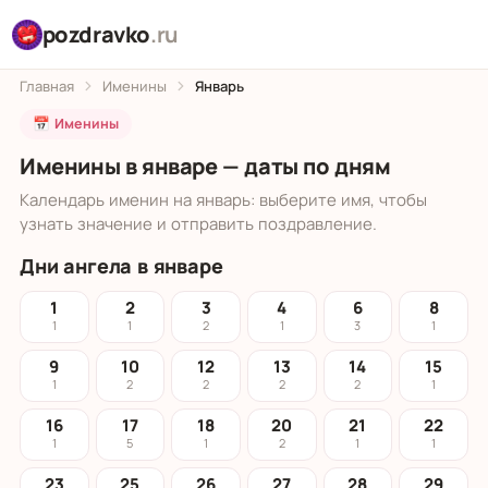
pozdravko
.ru
Главная
Именины
Январь
📅 Именины
Именины в январе — даты по дням
Календарь именин на январь: выберите имя, чтобы
узнать значение и отправить поздравление.
Дни ангела в январе
1
2
3
4
6
8
1
1
2
1
3
1
9
10
12
13
14
15
1
2
2
2
2
1
16
17
18
20
21
22
1
5
1
2
1
1
23
25
26
27
28
29